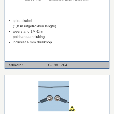
.
.
spiraalkabel
(1,8 m uitgetrokken lengte)
weerstand 1M-Ω in
polsbandaansluiting
inclusief 4 mm drukknop
artikelnr.
C-198 1264