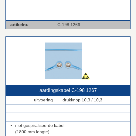
artikelnr.
C-198 1266
aardingskabel C‑198 1267
uitvoering drukknop 10,3 / 10,3
.
.
niet gespiraliseerde kabel
(1800 mm lengte)