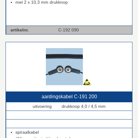
met 2 x 10,3 mm drukknop
artikelnr.
C-192 090
aardingskabel C‑191 200
uitvoering drukknop 4,0 / 4,5 mm
.
.
spiraalkabel