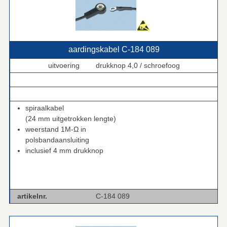
aardingskabel C‑184 089
uitvoering drukknop 4,0 / schroefoog
.
.
spiraalkabel
(24 mm uitgetrokken lengte)
weerstand 1M-Ω in
polsbandaansluiting
inclusief 4 mm drukknop
artikelnr.
C-184 089