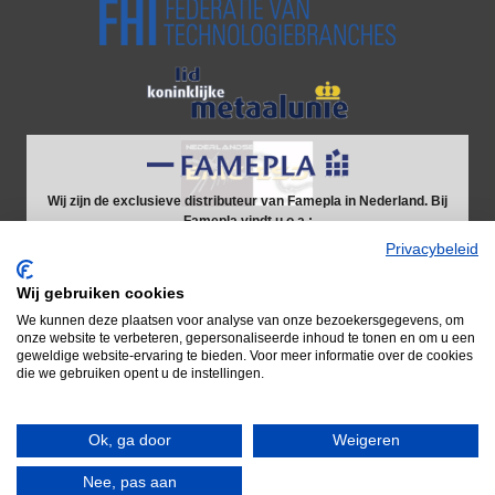
Wij zijn de exclusieve distributeur van Famepla in Nederland. Bij
Famepla vindt u o.a.:
Werkbanken
Privacybeleid
Schuifladekasten
Wij gebruiken cookies
We kunnen deze plaatsen voor analyse van onze bezoekersgegevens, om
Door naar Famepla
onze website te verbeteren, gepersonaliseerde inhoud te tonen en om u een
geweldige website-ervaring te bieden. Voor meer informatie over de cookies
die we gebruiken opent u de instellingen.
Ok, ga door
Weigeren
© 2026 Adiform B.V.
Nee, pas aan
Waar kunnen we u mee van dienst zijn?