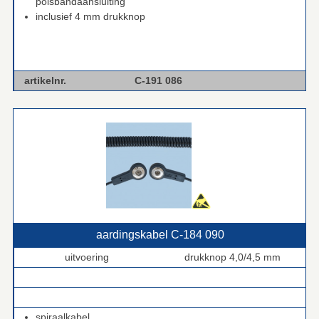
polsbandaansluiting
inclusief 4 mm drukknop
artikelnr.
C-191 086
aardingskabel C‑184 090
uitvoering
drukknop 4,0/4,5 mm
.
.
spiraalkabel