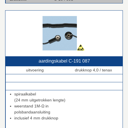
aardingskabel C‑191 087
uitvoering
drukknop 4,0 / tenax
.
.
spiraalkabel
(24 mm uitgetrokken lengte)
weerstand 1M-Ω in
polsbandaansluiting
inclusief 4 mm drukknop