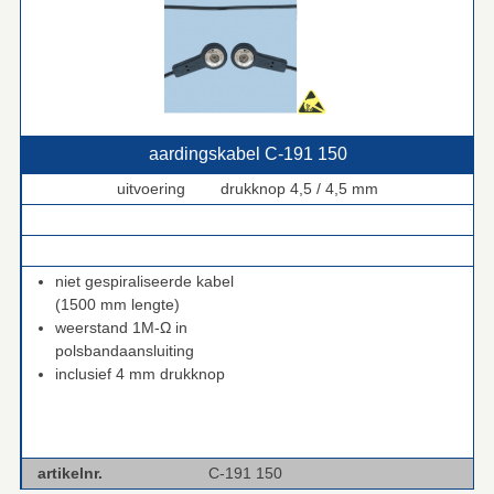
aardingskabel C‑191 150
uitvoering drukknop 4,5 / 4,5 mm
.
.
niet gespiraliseerde kabel
(1500 mm lengte)
weerstand 1M-Ω in
polsbandaansluiting
inclusief 4 mm drukknop
artikelnr.
C-191 150