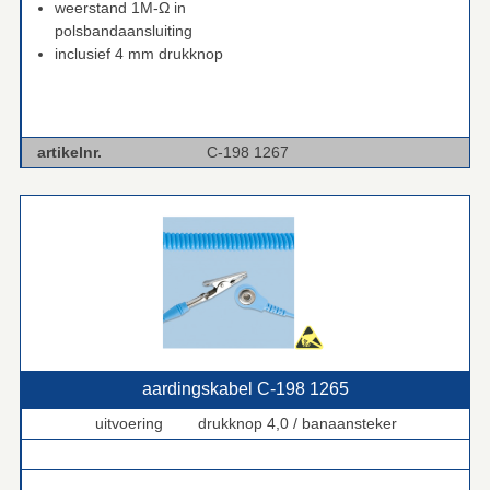
weerstand 1M-Ω in
polsbandaansluiting
inclusief 4 mm drukknop
artikelnr.
C-198 1267
aardingskabel C‑198 1265
uitvoering drukknop 4,0 / banaansteker
.
.