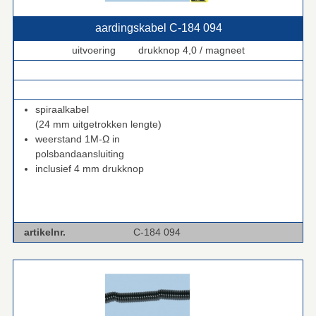
aardingskabel C‑184 094
uitvoering drukknop 4,0 / magneet
.
.
spiraalkabel
(24 mm uitgetrokken lengte)
weerstand 1M-Ω in
polsbandaansluiting
inclusief 4 mm drukknop
artikelnr.
C-184 094