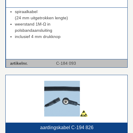
.
spiraalkabel
(24 mm uitgetrokken lengte)
weerstand 1M-Ω in
polsbandaansluiting
inclusief 4 mm drukknop
artikelnr.
C-184 093
aardingskabel C‑194 826