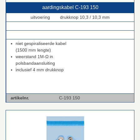
aardingskabel C‑193 150
uitvoering drukknop 10,3 / 10,3 mm
.
.
niet gespiraliseerde kabel
(1500 mm lengte)
weerstand 1M-Ω in
polsbandaansluiting
inclusief 4 mm drukknop
artikelnr.
C-193 150