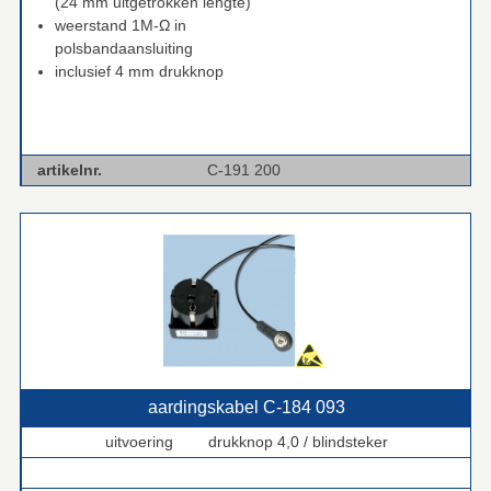
(24 mm uitgetrokken lengte)
weerstand 1M-Ω in
polsbandaansluiting
inclusief 4 mm drukknop
artikelnr.
C-191 200
aardingskabel C‑184 093
uitvoering drukknop 4,0 / blindsteker
.