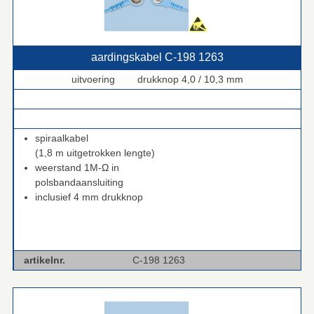
aardingskabel C‑198 1263
uitvoering drukknop 4,0 / 10,3 mm
.
.
spiraalkabel
(1,8 m uitgetrokken lengte)
weerstand 1M-Ω in
polsbandaansluiting
inclusief 4 mm drukknop
artikelnr.
C-198 1263