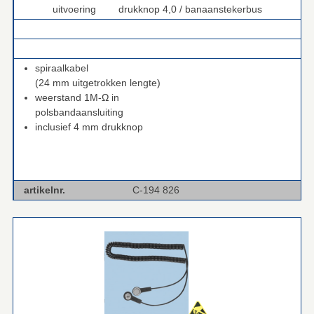
uitvoering drukknop 4,0 / banaanstekerbus
.
.
spiraalkabel
(24 mm uitgetrokken lengte)
weerstand 1M-Ω in
polsbandaansluiting
inclusief 4 mm drukknop
artikelnr.
C-194 826