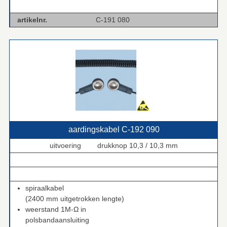
artikelnr.
C-191 080
aardingskabel C‑192 090
uitvoering drukknop 10,3 / 10,3 mm
.
.
spiraalkabel
(2400 mm uitgetrokken lengte)
weerstand 1M-Ω in
polsbandaansluiting