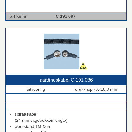
artikelnr.
C-191 087
aardingskabel C‑191 086
uitvoering
drukknop 4,0/10,3 mm
.
.
spiraalkabel
(24 mm uitgetrokken lengte)
weerstand 1M-Ω in