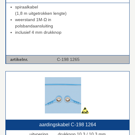
spiraalkabel
(1,8 m uitgetrokken lengte)
weerstand 1M-Ω in
polsbandaansluiting
inclusief 4 mm drukknop
artikelnr.
C-198 1265
aardingskabel C‑198 1264
uitvoering drukknop 10,3 / 10,3 mm