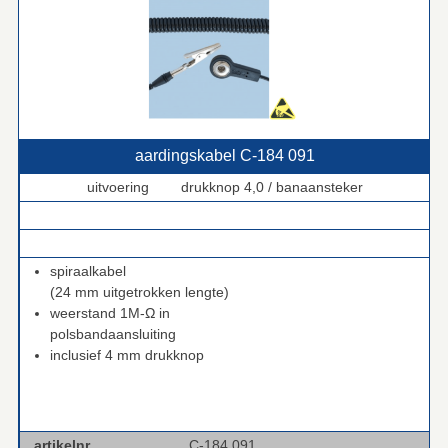
aardingskabel C‑184 091
uitvoering drukknop 4,0 / banaansteker
.
.
spiraalkabel
(24 mm uitgetrokken lengte)
weerstand 1M-Ω in
polsbandaansluiting
inclusief 4 mm drukknop
artikelnr.
C-184 091