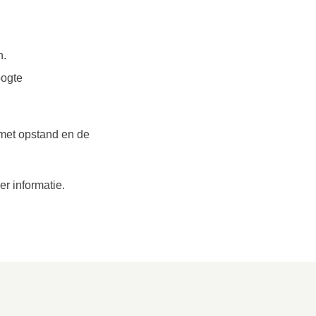
n.
oogte
 met opstand en de
r informatie.