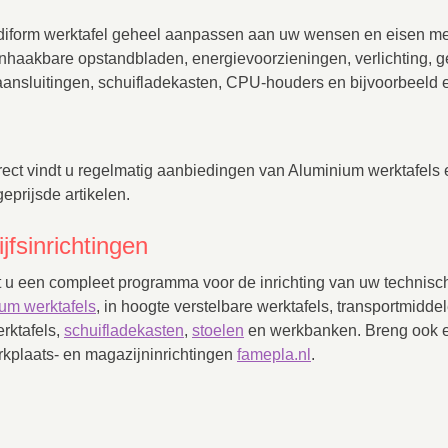
diform werktafel geheel aanpassen aan uw wensen en eisen met
inhaakbare opstandbladen, energievoorzieningen, verlichting,
taansluitingen, schuifladekasten, CPU-houders en bijvoorbeeld e
ect vindt u regelmatig aanbiedingen van Aluminium werktafels 
eprijsde artikelen.
jfsinrichtingen
t u een compleet programma voor de inrichting van uw technisc
um werktafels
, in hoogte verstelbare werktafels, transportmiddel
erktafels,
schuifladekasten
,
stoelen
en werkbanken. Breng ook 
kplaats- en magazijninrichtingen
famepla.nl
.