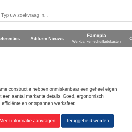
eferenties
Adiform Nieuws
O
Werkbanken-schuifladekasten
frame constructie hebben onmiskenbaar een geheel eigen
met een aantal markante details. Goed, ergonomisch
 efficiënte en ontspannen werksfeer.
Meer informatie aanvragen
Teruggebeld worden