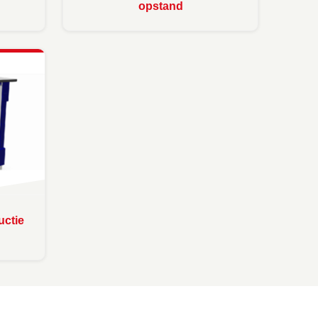
opstand
uctie