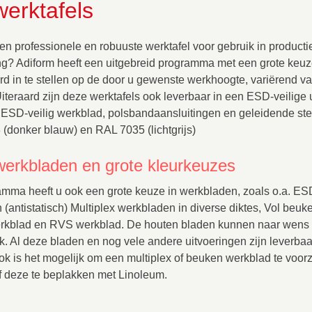
werktafels
en professionele en robuuste werktafel voor gebruik in produc
ng? Adiform heeft een uitgebreid programma met een grote keuz
rd in te stellen op de door u gewenste werkhoogte, variërend v
teraard zijn deze werktafels ook leverbaar in een ESD-veilige u
 ESD-veilig werkblad, polsbandaansluitingen en geleidende ste
 (donker blauw) en RAL 7035 (lichtgrijs)
werkbladen en grote kleurkeuzes
amma heeft u ook een grote keuze in werkbladen, zoals o.a. ES
(antistatisch) Multiplex werkbladen in diverse diktes, Vol beu
rkblad en RVS werkblad. De houten bladen kunnen naar wens 
. Al deze bladen en nog vele andere uitvoeringen zijn leverbaa
k is het mogelijk om een multiplex of beuken werkblad te voo
f deze te beplakken met Linoleum.