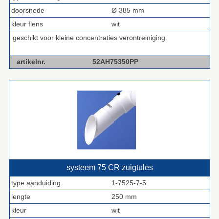
doorsnede
Ø 385 mm
kleur flens
wit
geschikt voor kleine concentraties verontreiniging.
artikelnr.
52AH75350PP
systeem 75 CR zuigtules
type aanduiding
1-7525-7-5
lengte
250 mm
kleur
wit