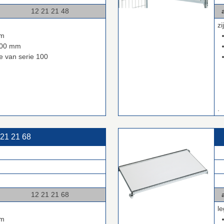
1 21 48
a
)
z
mm
1200 mm
ve van serie 100
.
 21 21 68
.
.
.
1 21 68
a
)
l
mm