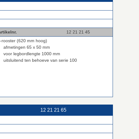
rtikelnr.
12 21 21 45
ij-rooster (620 mm hoog)
afmetingen 65 x 50 mm
voor legbordlengte 1000 mm
uitsluitend ten behoeve van serie 100
12 21 21 65