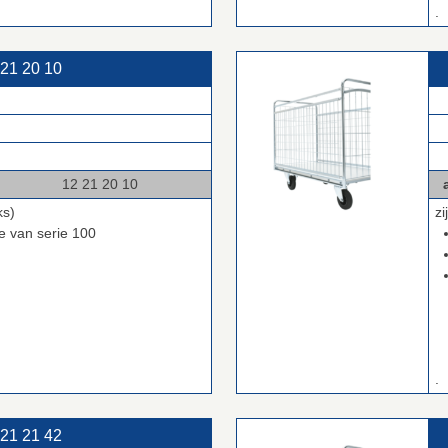
.
 21 20 10
.
.
.
1 20 10
a
ks)
z
ve van serie 100
.
 21 21 42