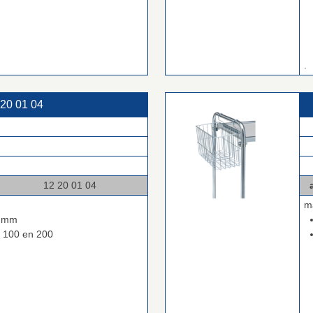
.
 20 01 04
.
.
.
0 01 04
a
m
0 mm
e 100 en 200