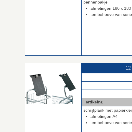
pennenbakje
afmetingen 180 x 18
ten behoeve van seri
.
12
.
.
.
artikelnr.
12 2
schrijfplank met papierkl
afmetingen A4
ten behoeve van seri