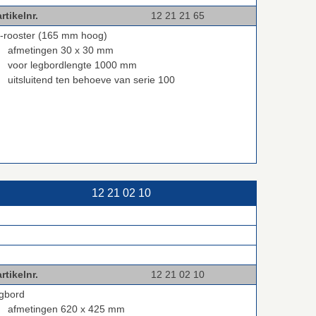
rtikelnr.
12 21 21 65
ij-rooster (165 mm hoog)
afmetingen 30 x 30 mm
voor legbordlengte 1000 mm
uitsluitend ten behoeve van serie 100
12 21 02 10
rtikelnr.
12 21 02 10
egbord
afmetingen 620 x 425 mm