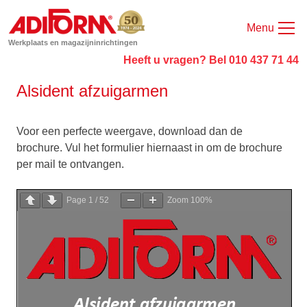
Menu
Werkplaats en magazijninrichtingen
Heeft u vragen? Bel 010 437 71 44
Alsident afzuigarmen
Voor een perfecte weergave, download dan de
brochure. Vul het formulier hiernaast in om de brochure
per mail te ontvangen.
Page
1
/
52
Zoom
100%