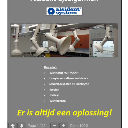
Page
1
/
52
Zoom
100%