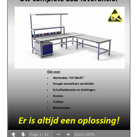
Page
1
/
12
Zoom
100%