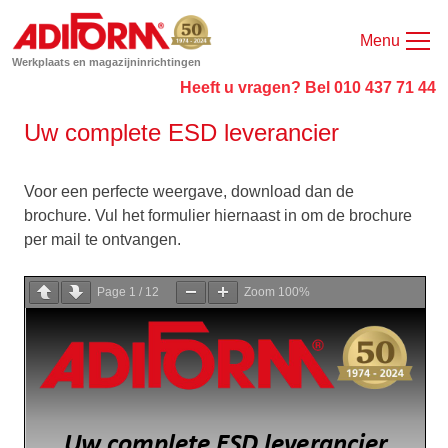
Menu
Werkplaats en magazijninrichtingen
Heeft u vragen? Bel 010 437 71 44
Uw complete ESD leverancier
Voor een perfecte weergave, download dan de
brochure. Vul het formulier hiernaast in om de brochure
per mail te ontvangen.
Page
1
/
12
Zoom
100%