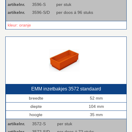
artikelnr.
3596-S
per stuk
artikelnr.
3596-S/D
per doos á 96 stuks
kleur: oranje
EMM inzetbakjes 3572 standaard
breedte
52 mm
diepte
104 mm
hoogte
35 mm
artikelnr.
3572-S
per stuk
artikelnr.
3572-S/D
per doos á 72 stuks