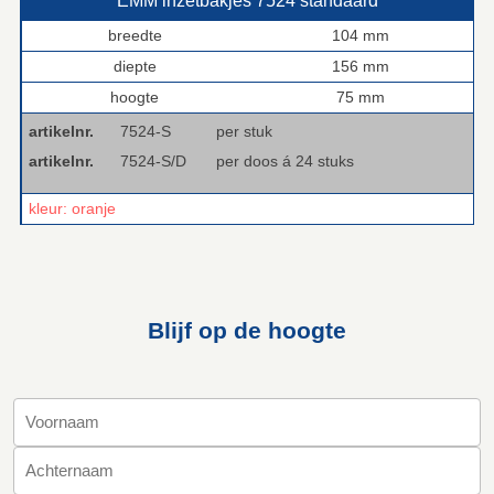
EMM inzetbakjes 7524 standaard
breedte
104 mm
diepte
156 mm
hoogte
75 mm
artikelnr.
7524-S
per stuk
artikelnr.
7524-S/D
per doos á 24 stuks
kleur: oranje
Blijf op de hoogte