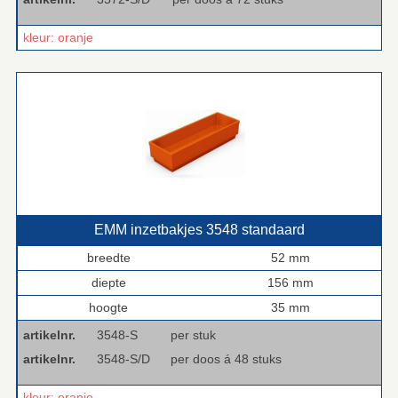
kleur: oranje
EMM inzetbakjes 3548 standaard
breedte
52 mm
diepte
156 mm
hoogte
35 mm
artikelnr.
3548-S
per stuk
artikelnr.
3548-S/D
per doos á 48 stuks
kleur: oranje