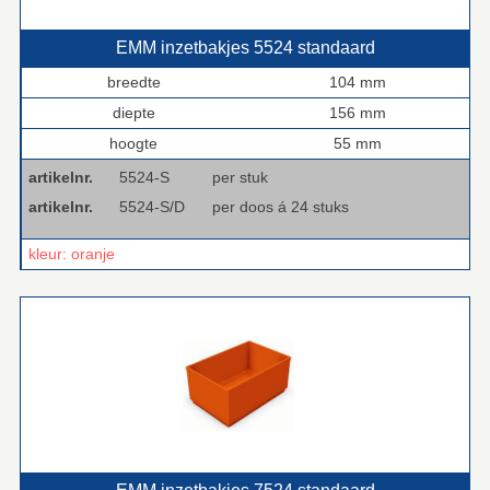
EMM inzetbakjes 5524 standaard
breedte
104 mm
diepte
156 mm
hoogte
55 mm
artikelnr.
5524-S
per stuk
artikelnr.
5524-S/D
per doos á 24 stuks
kleur: oranje