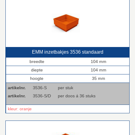
EMM inzetbakjes 3536 standaard
breedte
104 mm
diepte
104 mm
hoogte
35 mm
artikelnr.
3536-S
per stuk
artikelnr.
3536-S/D
per doos á 36 stuks
kleur: oranje