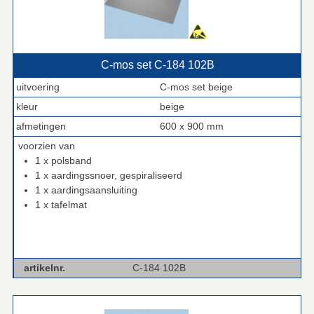
C‑mos set C‑184 102B
uitvoering
C-mos set beige
kleur
beige
afmetingen
600 x 900 mm
voorzien van
1 x polsband
1 x aardingssnoer, gespiraliseerd
1 x aardingsaansluiting
1 x tafelmat
artikelnr.
C-184 102B