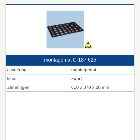
montagemat C‑187 625
uitvoering
montagemat
kleur
zwart
afmetingen
610 x 370 x 20 mm
.