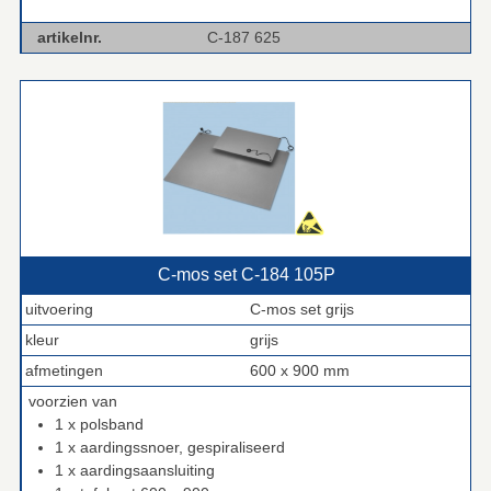
artikelnr.
C-187 625
C‑mos set C‑184 105P
uitvoering
C-mos set grijs
kleur
grijs
afmetingen
600 x 900 mm
voorzien van
1 x polsband
1 x aardingssnoer, gespiraliseerd
1 x aardingsaansluiting