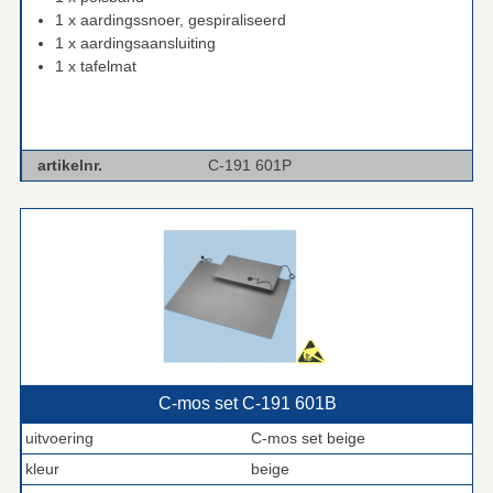
1 x aardingssnoer, gespiraliseerd
1 x aardingsaansluiting
1 x tafelmat
artikelnr.
C-191 601P
C‑mos set C‑191 601B
uitvoering
C-mos set beige
kleur
beige