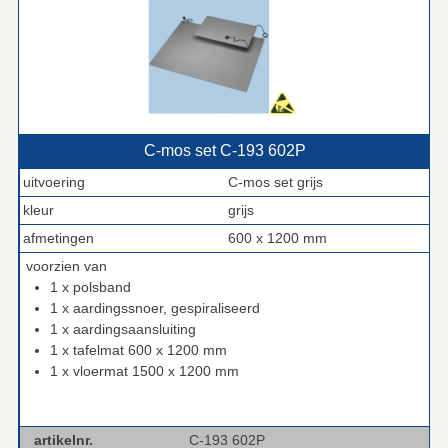
C‑mos set C‑193 602P
uitvoering
C-mos set grijs
kleur
grijs
afmetingen
600 x 1200 mm
voorzien van
1 x polsband
1 x aardingssnoer, gespiraliseerd
1 x aardingsaansluiting
1 x tafelmat 600 x 1200 mm
1 x vloermat 1500 x 1200 mm
artikelnr.
C-193 602P