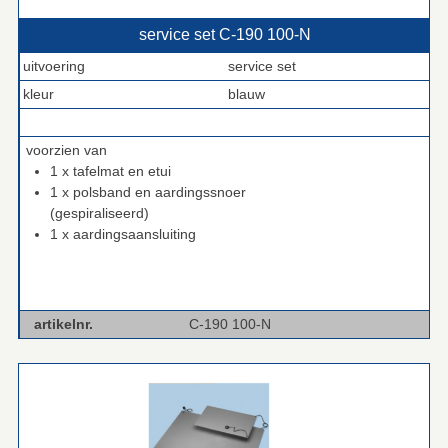
service set C‑190 100‑N
uitvoering
service set
kleur
blauw
.
voorzien van
1 x tafelmat en etui
1 x polsband en aardingssnoer
(gespiraliseerd)
1 x aardingsaansluiting
artikelnr.
C-190 100-N