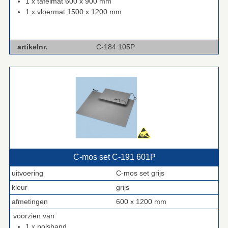
1 x tafelmat 600 x 900 mm
1 x vloermat 1500 x 1200 mm
artikelnr.
C-184 105P
C‑mos set C‑191 601P
uitvoering
C-mos set grijs
kleur
grijs
afmetingen
600 x 1200 mm
voorzien van
1 x polsband