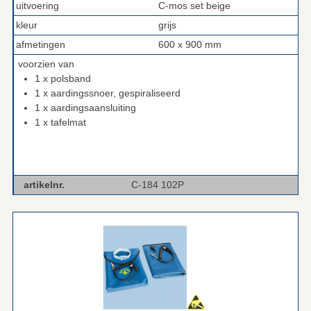
uitvoering
C-mos set beige
kleur
grijs
afmetingen
600 x 900 mm
voorzien van
1 x polsband
1 x aardingssnoer, gespiraliseerd
1 x aardingsaansluiting
1 x tafelmat
artikelnr.
C-184 102P