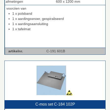
afmetingen
600 x 1200 mm
voorzien van
1 x polsband
1 x aardingssnoer, gespiraliseerd
1 x aardingsaansluiting
1 x tafelmat
artikelnr.
C-191 601B
C‑mos set C‑184 102P