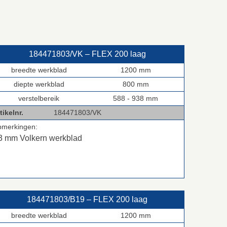
184471803/VK – FLEX 200 laag
breedte werkblad
1200 mm
diepte werkblad
800 mm
verstelbereik
588 - 938 mm
tikelnr.
184471803/VK
pmerkingen:
3 mm Volkern werkblad
184471803/B19 – FLEX 200 laag
breedte werkblad
1200 mm