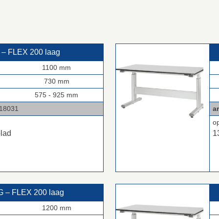
– FLEX 200 laag
1100 mm
730 mm
575 - 925 mm
031
ar
o
blad
1
 – FLEX 200 laag
1200 mm