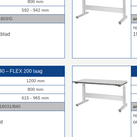
800 mm
592 - 942 mm
03/G
ar
o
kblad
1
0 – FLEX 200 laag
1200 mm
800 mm
615 - 965 mm
31/B40
ar
o
ad
o