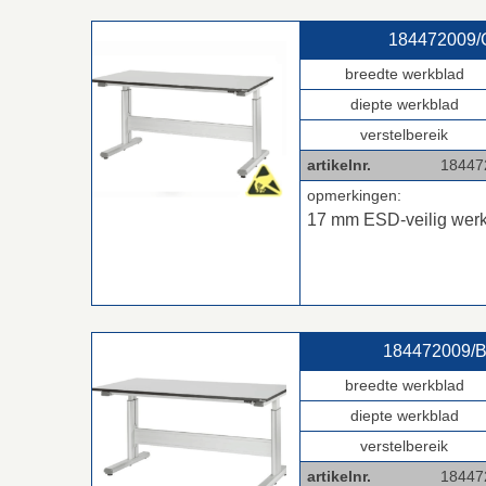
184472009/G
breedte werkblad
diepte werkblad
verstelbereik
artikelnr.
1844720
opmerkingen:
17 mm ESD-veilig wer
184472009/B
breedte werkblad
diepte werkblad
verstelbereik
artikelnr.
18447