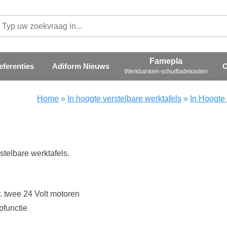
eferenties
Adiform Nieuws
O
Werkbanken-schuifladekasten
Home
»
In hoogte verstelbare werktafels
»
In Hoogte
stelbare werktafels.
v. twee 24 Volt motoren
pfunctie