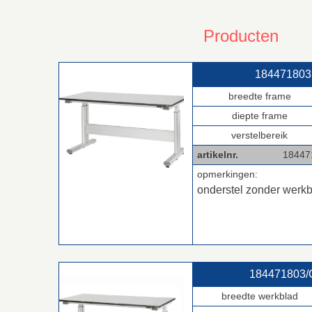
Producten
184471803 
breedte frame
diepte frame
verstelbereik
artikelnr.
1844718
opmerkingen:
onderstel zonder werk
184471803/G
breedte werkblad