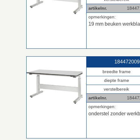
artikelnr.
18447190
opmerkingen:
19 mm beuken werkbl
184472009 
breedte frame
diepte frame
verstelbereik
artikelnr.
184472
opmerkingen:
onderstel zonder werk