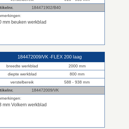
tikelnr.
184471902/B40
pmerkingen:
0 mm beuken werkblad
184472009/VK ‑FLEX 200 laag
breedte werkblad
2000 mm
diepte werkblad
800 mm
verstelbereik
588 - 938 mm
tikelnr.
184472009/VK
pmerkingen:
3 mm Volkern werkblad