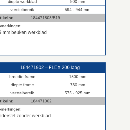
diepte werkblad
800 mm
verstelbereik
594 - 944 mm
tikelnr.
184471803/B19
pmerkingen:
9 mm beuken werkblad
184471902 – FLEX 200 laag
breedte frame
1500 mm
diepte frame
730 mm
verstelbereik
575 - 925 mm
tikelnr.
184471902
pmerkingen:
nderstel zonder werkblad