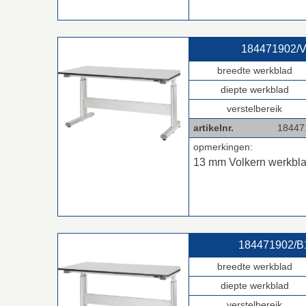
184471902/V
breedte werkblad
diepte werkblad
verstelbereik
artikelnr.
18447190
opmerkingen:
13 mm Volkern werkbl
184471902/B1
breedte werkblad
diepte werkblad
verstelbereik