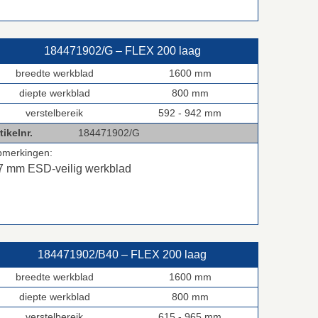
184471902/G – FLEX 200 laag
breedte werkblad
1600 mm
diepte werkblad
800 mm
verstelbereik
592 - 942 mm
tikelnr.
184471902/G
pmerkingen:
7 mm ESD-veilig werkblad
184471902/B40 – FLEX 200 laag
breedte werkblad
1600 mm
diepte werkblad
800 mm
verstelbereik
615 - 965 mm