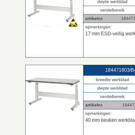
diepte werkblad
verstelbereik
artikelnr.
1844718
opmerkingen:
17 mm ESD-veilig wer
184471803/B4
breedte werkblad
diepte werkblad
verstelbereik
artikelnr.
18447180
opmerkingen:
40 mm beuken werkbl