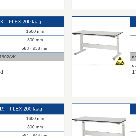
K – FLEX 200 laag
1600 mm
800 mm
588 - 938 mm
2/VK
ar
o
ad
1
9 – FLEX 200 laag
1600 mm
800 mm
594 - 944 mm