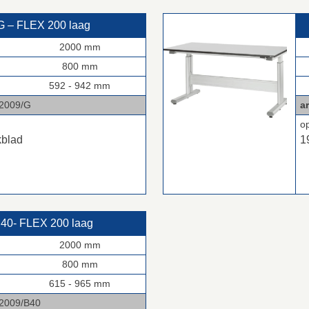
 – FLEX 200 laag
2000 mm
800 mm
592 - 942 mm
09/G
ar
o
kblad
1
40‑ FLEX 200 laag
2000 mm
800 mm
615 - 965 mm
2009
/B40