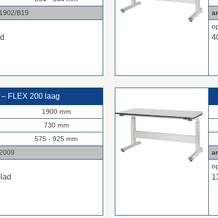
2/B19
ar
o
ad
4
– FLEX 200 laag
1900 mm
730 mm
575 - 925 mm
009
ar
o
blad
1