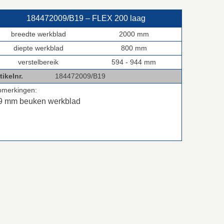
184472009/B19 – FLEX 200 laag
breedte werkblad
2000 mm
diepte werkblad
800 mm
verstelbereik
594 - 944 mm
tikelnr.
184472009/B19
pmerkingen:
9 mm beuken werkblad