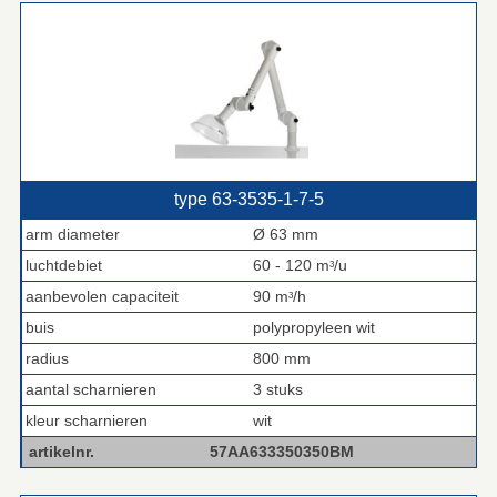
type 63‑3535‑1‑7‑5
arm diameter
Ø 63 mm
luchtdebiet
60 - 120 mᶟ/u
aanbevolen capaciteit
90 mᶟ/h
buis
polypropyleen wit
radius
800 mm
aantal scharnieren
3 stuks
kleur scharnieren
wit
artikelnr.
57AA633350350BM