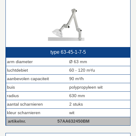
type 63‑45‑1‑7‑5
arm diameter
Ø 63 mm
luchtdebiet
60 - 120 mᶟ/u
aanbevolen capaciteit
90 mᶟ/h
buis
polypropyleen wit
radius
630 mm
aantal scharnieren
2 stuks
kleur scharnieren
wit
artikelnr.
57AA632450BM