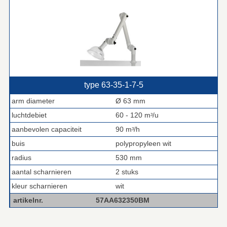
type 63‑35‑1‑7‑5
arm diameter
Ø 63 mm
luchtdebiet
60 - 120 mᶟ/u
aanbevolen capaciteit
90 mᶟ/h
buis
polypropyleen wit
radius
530 mm
aantal scharnieren
2 stuks
kleur scharnieren
wit
artikelnr.
57AA632350BM