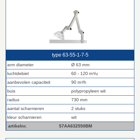
type 63‑55‑1‑7‑5
arm diameter
Ø 63 mm
luchtdebiet
60 - 120 mᶟ/u
aanbevolen capaciteit
90 mᶟ/h
buis
polypropyleen wit
radius
730 mm
aantal scharnieren
2 stuks
kleur scharnieren
wit
artikelnr.
57AA632550BM