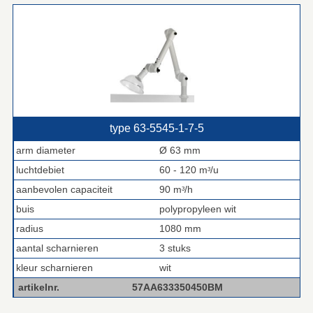
type 63‑5545‑1‑7‑5
arm diameter
Ø 63 mm
luchtdebiet
60 - 120 mᶟ/u
aanbevolen capaciteit
90 mᶟ/h
buis
polypropyleen wit
radius
1080 mm
aantal scharnieren
3 stuks
kleur scharnieren
wit
artikelnr.
57AA633350450BM