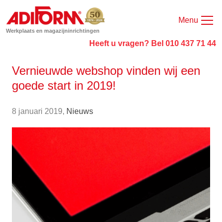
Menu
Werkplaats en magazijninrichtingen
Heeft u vragen? Bel 010 437 71 44
Vernieuwde webshop vinden wij een
goede start in 2019!
8 januari 2019,
Nieuws