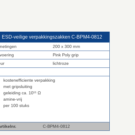
ESD‑veilige verpakkingszakken C‑BPM4‑0812
metingen
200 x 300 mm
tvoering
Pink Poly grip
eur
lichtroze
kostenefficiente verpakking
met gripsluiting
geleiding ca. 10¹¹ Ω
amine-vrij
per 100 stuks
rtikelnr.
C-BPM4-0812