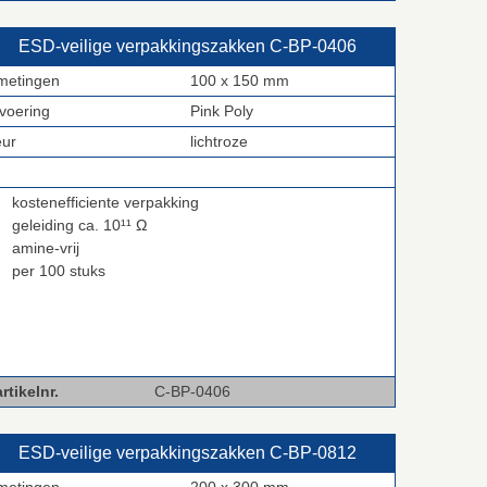
ESD‑veilige verpakkingszakken C‑BP‑0406
metingen
100 x 150 mm
tvoering
Pink Poly
eur
lichtroze
kostenefficiente verpakking
geleiding ca. 10¹¹ Ω
amine-vrij
per 100 stuks
rtikelnr.
C-BP-0406
ESD‑veilige verpakkingszakken C‑BP‑0812