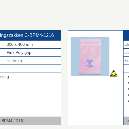
kingszakken C‑BPM4‑1216
300 x 400 mm
af
Pink Poly grip
ui
lichtroze
kl
.
kking
-1216
a