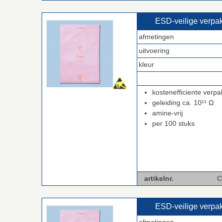
ESD‑veilige verp
afmetingen
uitvoering
kleur
.
kostenefficiente verpa
geleiding ca. 10¹¹ Ω
amine-vrij
per 100 stuks
artikelnr.
C-BP-
ESD‑veilige verp