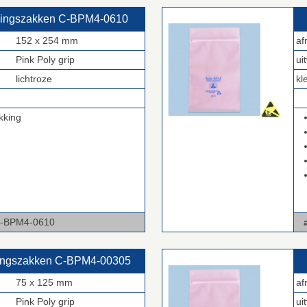
kingszakken C‑BPM4‑0610
152 x 254 mm
af
Pink Poly grip
ui
lichtroze
kl
.
kking
-0610
a
kingszakken C‑BPM4‑00305
75 x 125 mm
af
Pink Poly grip
ui