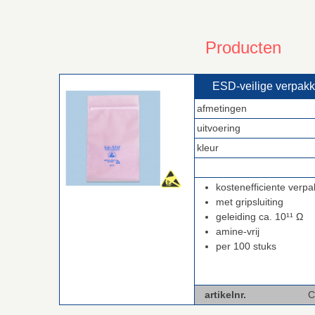
Producten
ESD‑veilige verpak
afmetingen
uitvoering
kleur
.
kostenefficiente verpa
met gripsluiting
geleiding ca. 10¹¹ Ω
amine-vrij
per 100 stuks
artikelnr.
C-BPM4