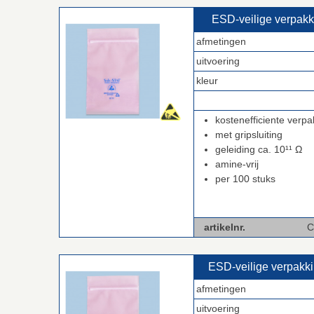
ESD‑veilige verpak
afmetingen
uitvoering
kleur
.
kostenefficiente verpa
met gripsluiting
geleiding ca. 10¹¹ Ω
amine-vrij
per 100 stuks
artikelnr.
C-BPM4
ESD‑veilige verpak
afmetingen
uitvoering