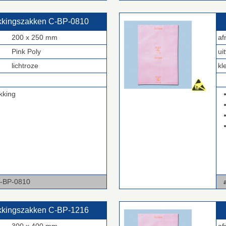
akkingszakken C‑BP‑0810
200 x 250 mm
af
Pink Poly
ui
lichtroze
kl
.
kking
0810
a
akkingszakken C‑BP‑1216