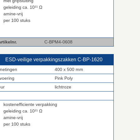
met gripsluiting
geleiding ca. 10¹¹ Ω
amine-vrij
per 100 stuks
rtikelnr.
C-BPM4-0608
ESD‑veilige verpakkingszakken C‑BP‑1620
metingen
400 x 500 mm
tvoering
Pink Poly
eur
lichtroze
kostenefficiente verpakking
geleiding ca. 10¹¹ Ω
amine-vrij
per 100 stuks