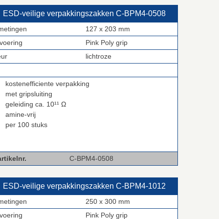
ESD‑veilige verpakkingszakken C‑BPM4‑0508
metingen
127 x 203 mm
tvoering
Pink Poly grip
eur
lichtroze
kostenefficiente verpakking
met gripsluiting
geleiding ca. 10¹¹ Ω
amine-vrij
per 100 stuks
rtikelnr.
C-BPM4-0508
ESD‑veilige verpakkingszakken C‑BPM4‑1012
metingen
250 x 300 mm
tvoering
Pink Poly grip