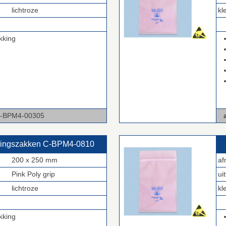
lichtroze
kl
.
kking
-00305
a
kingszakken C‑BPM4‑0810
200 x 250 mm
af
Pink Poly grip
ui
lichtroze
kl
.
kking