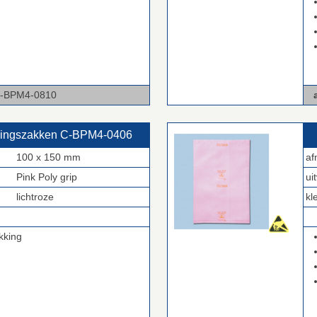
-0810
a
kingszakken C‑BPM4‑0406
100 x 150 mm
af
Pink Poly grip
ui
lichtroze
kl
.
kking