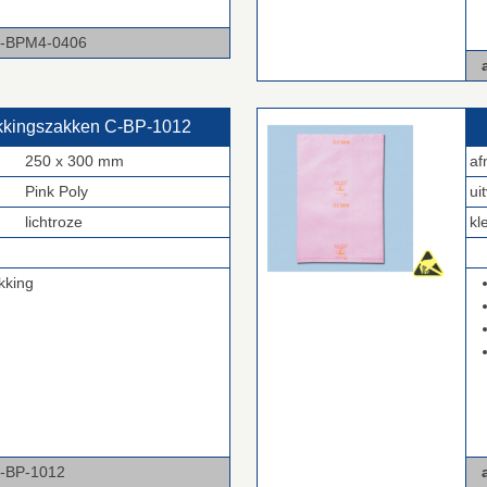
-0406
a
akkingszakken C‑BP‑1012
250 x 300 mm
af
Pink Poly
ui
lichtroze
kl
.
kking
1012
a