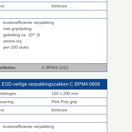
eur
lichtroze
kostenefficiente verpakking
met gripsluiting
geleiding ca. 10¹¹ Ω
amine-vrij
per 100 stuks
rtikelnr.
C-BPM4-1012
ESD‑veilige verpakkingszakken C‑BPM4‑0608
metingen
150 x 200 mm
tvoering
Pink Poly grip
eur
lichtroze
kostenefficiente verpakking