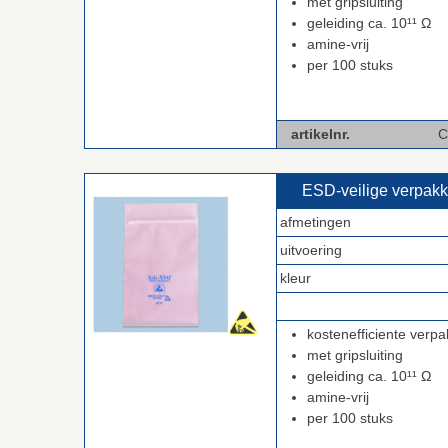
met gripsluiting
geleiding ca. 10¹¹ Ω
amine-vrij
per 100 stuks
artikelnr.
C-BPM4
ESD‑veilige verpak
afmetingen
uitvoering
kleur
.
kostenefficiente verpa
met gripsluiting
geleiding ca. 10¹¹ Ω
amine-vrij
per 100 stuks