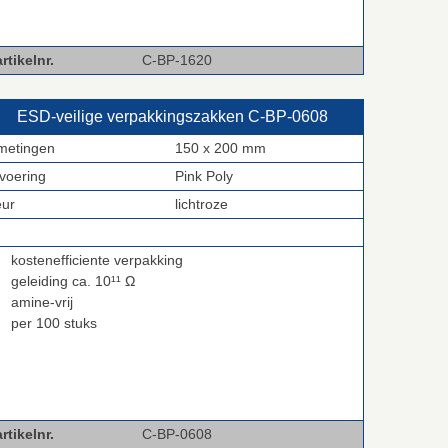
rtikelnr.
C-BP-1620
ESD‑veilige verpakkingszakken C‑BP‑0608
metingen
150 x 200 mm
tvoering
Pink Poly
eur
lichtroze
kostenefficiente verpakking
geleiding ca. 10¹¹ Ω
amine-vrij
per 100 stuks
rtikelnr.
C-BP-0608