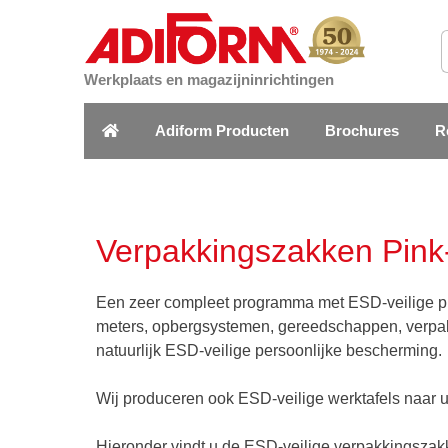
Werkplaats en magazijninrichtingen
Adiform Producten
Brochures
R
Verpakkingszakken Pink
Een zeer compleet programma met ESD-veilige prod
meters, opbergsystemen, gereedschappen, verpakki
natuurlijk ESD-veilige persoonlijke bescherming.
Wij produceren ook ESD-veilige werktafels naar
Hieronder vindt u de ESD-veilige verpakkingszak