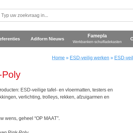
eferenties
Adiform Nieuws
O
Werkbanken-schuifladekasten
Home
»
ESD-veilig werken
»
ESD-veil
-Poly
ucten: ESD-veilige tafel- en vloermatten, testers en
ngen, verlichting, trolleys, rekken, afzuigarmen en
 uw wens, geheel “OP MAAT”.
ken Pink-Poly.