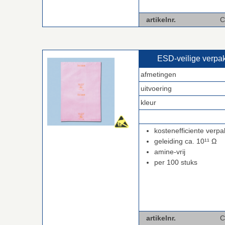
artikelnr.
C-BPM4
ESD‑veilige verp
afmetingen
uitvoering
kleur
.
kostenefficiente verpa
geleiding ca. 10¹¹ Ω
amine-vrij
per 100 stuks
artikelnr.
C-BP-