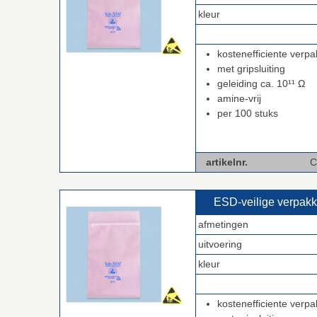
kleur
.
kostenefficiente verpa
met gripsluiting
geleiding ca. 10¹¹ Ω
amine-vrij
per 100 stuks
artikelnr.
C-BPM4
ESD‑veilige verpak
afmetingen
uitvoering
kleur
.
kostenefficiente verpa